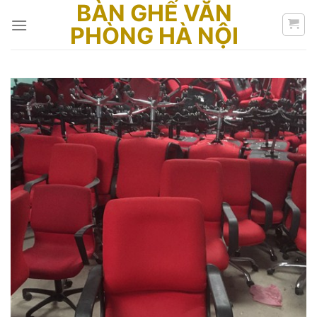
BÀN GHẾ VĂN
Skip
to
PHÒNG HÀ NỘI
content