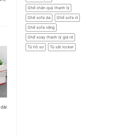
Ghế chân quỳ thanh lý
Ghế sofa da
Ghế sofa nỉ
Ghế sofa văng
Ghế xoay thanh lý giá rẻ
Tủ hồ sơ
Tủ sắt locker
 dài