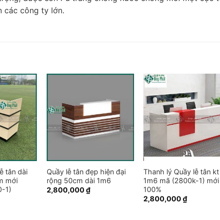
 các công ty lớn.
ễ tân dài
Quầy lễ tân đẹp hiện đại
Thanh lý Quầy lễ tân kt
m mới
rộng 50cm dài 1m6
1m6 mã (2800k-1) mới
-1)
100%
2,800,000
₫
2,800,000
₫