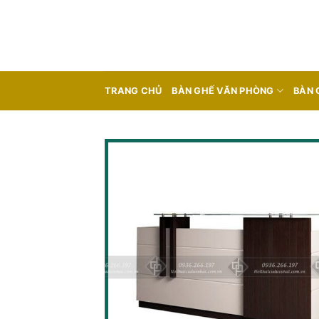
Skip
to
content
TRANG CHỦ
BÀN GHẾ VĂN PHÒNG
BÀN 