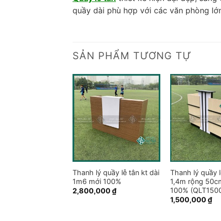
quầy dài phù hợp với các văn phòng lớn
SẢN PHẨM TƯƠNG TỰ
 tân chữ L dài 1,2m
Thanh lý quầy lễ tân kt dài
Thanh lý quầy l
(QLT1600-2)
1m6 mới 100%
1,4m rộng 50c
100% (QLT1500
,000
₫
2,800,000
₫
1,500,000
₫