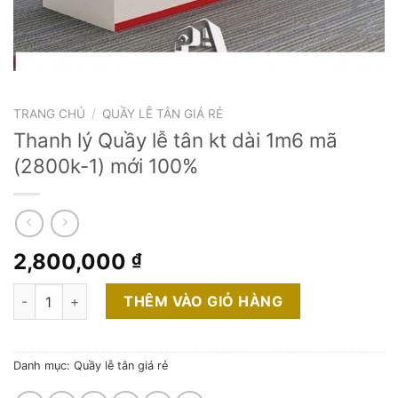
TRANG CHỦ
/
QUẦY LỄ TÂN GIÁ RẺ
Thanh lý Quầy lễ tân kt dài 1m6 mã
(2800k-1) mới 100%
2,800,000
₫
Thanh lý Quầy lễ tân kt dài 1m6 mã (2800k-1) mới 100% số lư
THÊM VÀO GIỎ HÀNG
Danh mục:
Quầy lễ tân giá rẻ