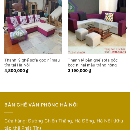
Thanh lý ghế sofa góc nỉ màu
Thanh lý bàn ghế sofa góc
tím tại Hà Nội
bọc nỉ hai màu trắng hồng
4,800,000
₫
3,190,000
₫
BÀN GHẾ VĂN PHÒNG HÀ NỘI
Cửa hàng: Đường Chiến Thắng, Hà Đông, Hà Nội (Khu
tập thể Phát Tín)