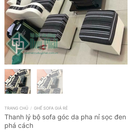
TRANG CHỦ
/
GHẾ SOFA GIÁ RẺ
Thanh lý bộ sofa góc da pha nỉ sọc đen
phá cách