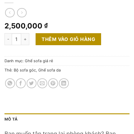
2,500,000
₫
Thanh lý bộ sofa góc da pha nỉ sọc đen phá cách số lượng
THÊM VÀO GIỎ HÀNG
Danh mục:
Ghế sofa giá rẻ
Thẻ:
Bộ sofa góc
,
Ghế sofa da
MÔ TẢ
Bạn muốn tân trang lại phòng khách? Bạn