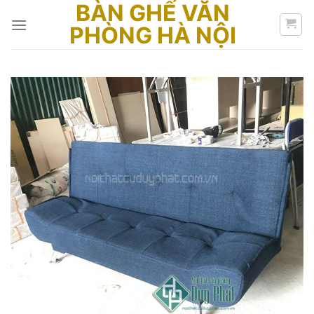
BÀN GHẾ VĂN
Skip
to
PHÒNG HÀ NỘI
content