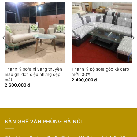
Thanh lý sofa nỉ văng thuyền
Thanh lý bộ sofa góc kẻ caro
màu ghi đơn điệu nhưng đẹp
mới 100%
mắt
2,400,000
₫
2,600,000
₫
BÀN GHẾ VĂN PHÒNG HÀ NỘI