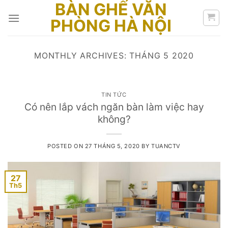
BÀN GHẾ VĂN
Skip
to
PHÒNG HÀ NỘI
content
MONTHLY ARCHIVES:
THÁNG 5 2020
TIN TỨC
Có nên lắp vách ngăn bàn làm việc hay
không?
POSTED ON
27 THÁNG 5, 2020
BY
TUANCTV
27
Th5