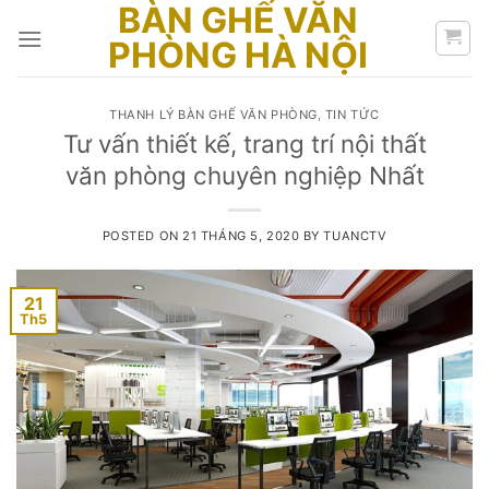
BÀN GHẾ VĂN
Skip
to
PHÒNG HÀ NỘI
content
THANH LÝ BÀN GHẾ VĂN PHÒNG
,
TIN TỨC
Tư vấn thiết kế, trang trí nội thất
văn phòng chuyên nghiệp Nhất
POSTED ON
21 THÁNG 5, 2020
BY
TUANCTV
21
Th5