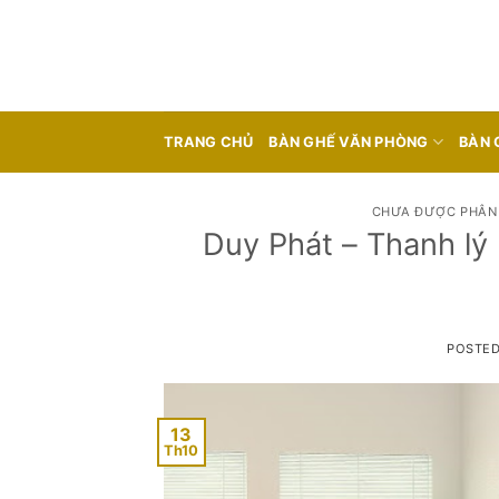
Skip
to
content
TRANG CHỦ
BÀN GHẾ VĂN PHÒNG
BÀN 
CHƯA ĐƯỢC PHÂN 
Duy Phát – Thanh lý
POSTE
13
Th10