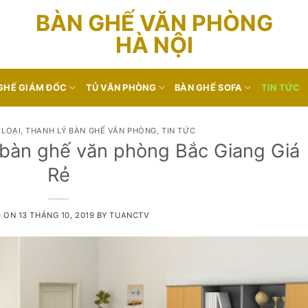
BÀN GHẾ VĂN PHÒNG
HÀ NỘI
GHẾ GIÁM ĐỐC
TỦ VĂN PHÒNG
BÀN GHẾ SOFA
TIN TỨC
LOẠI
,
THANH LÝ BÀN GHẾ VĂN PHÒNG
,
TIN TỨC
 bàn ghế văn phòng Bắc Giang Giá
Rẻ
D ON
13 THÁNG 10, 2019
BY
TUANCTV