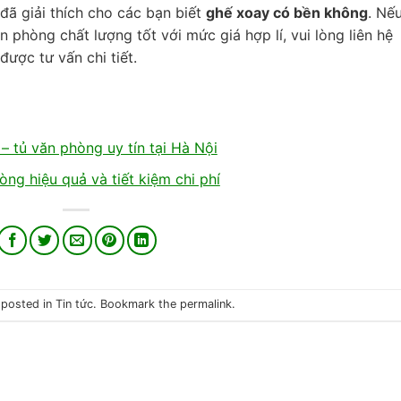
 đã giải thích cho các bạn biết
ghế xoay có bền không
. Nế
phòng chất lượng tốt với mức giá hợp lí, vui lòng liên hệ
ược tư vấn chi tiết.
– tủ văn phòng uy tín tại Hà Nội
ng hiệu quả và tiết kiệm chi phí
 posted in
Tin tức
. Bookmark the
permalink
.