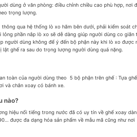
ười dùng ở văn phòng: điều chỉnh chiều cao phù hợp, nơi 
heo trọng lượng.
 thông qua hệ thống lò xo hãm bên dưới, phải kiểm soát c
i lỏng phần nắp lò xo sẽ dễ dàng giúp người dùng co giãn 
p người dùng không để ý đến bộ phận này khi lò xo được 
 lật ghế ra sau do trọng lượng người dùng quá nặng.
 an toàn của người dùng theo 5 bộ phận trên ghế : Tựa ghế
i và chân xoay có bánh xe.
u nào?
ương hiệu nổi tiếng trong nước đã có uy tín về ghế xoay dà
190… được đa dạng hóa sản phẩm về mẫu mã cũng như nơi