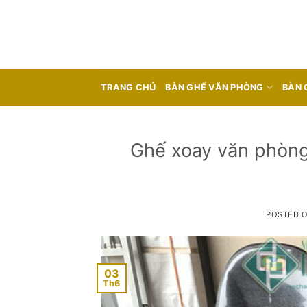
Skip
to
content
TRANG CHỦ
BÀN GHẾ VĂN PHÒNG
BÀN 
Ghế xoay văn phòng
POSTED 
03
Th6