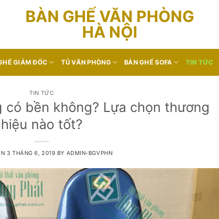
BÀN GHẾ VĂN PHÒNG
HÀ NỘI
GHẾ GIÁM ĐỐC
TỦ VĂN PHÒNG
BÀN GHẾ SOFA
TIN TỨC
TIN TỨC
 có bền không? Lựa chọn thương
hiệu nào tốt?
ON
3 THÁNG 6, 2019
BY
ADMIN-BGVPHN