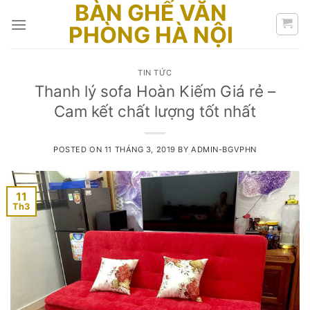
BÀN GHẾ VĂN
Skip
to
PHÒNG HÀ NỘI
content
TIN TỨC
Thanh lý sofa Hoàn Kiếm Giá rẻ –
Cam kết chất lượng tốt nhất
POSTED ON
11 THÁNG 3, 2019
BY
ADMIN-BGVPHN
11
Th3